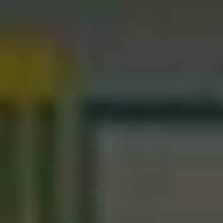
versa clique no ícone meia
lua.