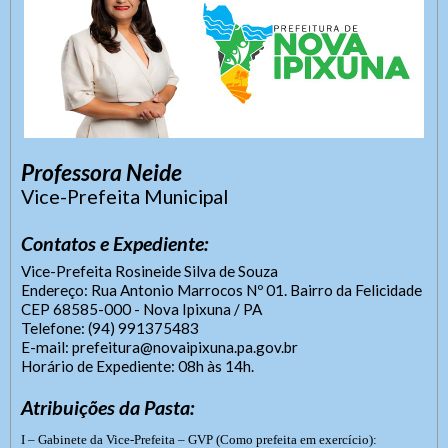
para qualquer cidadão.
Gerenciador
Webmail
Digite apenas o "usuário" sem @dominio!
SIC Físico
Tamanho da fonte:
Fonte normal: Clique no letra
Usuário
Usuário
Professora Neide
A
Jéssica Garces
Vice-Prefeita Municipal
Rua Antônio Marrocos Nº 01
Aumentar a fonte: Clique na
Bairro da Felicidade
Senha
Senha
Contatos e Expediente:
CEP 68585-000 - Nova Ipixuna / PA
letra A+
ouvidoria@novaipixuna.pa.gov.br
Vice-Prefeita Rosineide Silva de Souza
Fone: (094) 99297-6193
Endereço: Rua Antonio Marrocos Nº 01. Bairro da Felicidade
Diminuir a fonte: Clique na
Expediente das 8h às 14h
CEP 68585-000 - Nova Ipixuna / PA
letra A-
Telefone: (94) 991375483
Enviar
Enviar
E-mail: prefeitura@novaipixuna.pa.gov.br
Horário de Expediente: 08h às 14h.
Atribuições da Pasta:
Enviar
Layout
I – Gabinete da Vice-Prefeita – GVP (Como prefeita em exercício
):