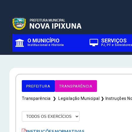
O MUNICÍPIO
SERVIÇOS
Institucional e História
PJ, PF e Servidore
A
Ac
PREFEITURA
TRANSPARÊNCIA
O 
Transparência ❯
Legislação Municipal ❯
Instruções N
fa
qu
INSTRUÇÕES NORMATIVAS