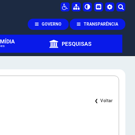
GOVERNO
TRANSPARÊNCIA
MÍDIA
PESQUISAS
ões
ra
❮ Voltar
a