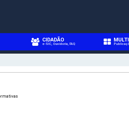
CIDADÃO
MULTI
s
e-SIC, Ouvidoria, FAQ
Publicaç
cessibilidade
essibilidade
Fale Conosco
portal apresenta vários recursos pa
ormativas
cilitar o acesso ao seu conteúdo par
Gerenciador
Webmail
alquer cidadão.
Digite apenas o "usuário" sem @dominio!
SIC Físico